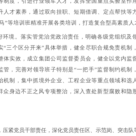
等制度，引进行业领军人才，发挥全国重点实验室作
升人才素养，通过双向挂职、短期借调、定点帮扶等
马”等培训班精准开展各类培训，打造复合型高素质人
好环境。
落实管党治党政治责任，明确各级党组织及
实“三个区分开来”具体举措，健全尽职合规免责机制
整体实效，成立集团公司监督委员会，健全以党内监
监管，完善对领导班子特别是“一把手”监督制约机制
治机制，集中抓境外企业、工程企业等重点领域和选
和群众身边不正之风专项整治，深入查处新型腐败和隐
，压紧党员干部责任，深化党员责任区、示范岗、突击队等